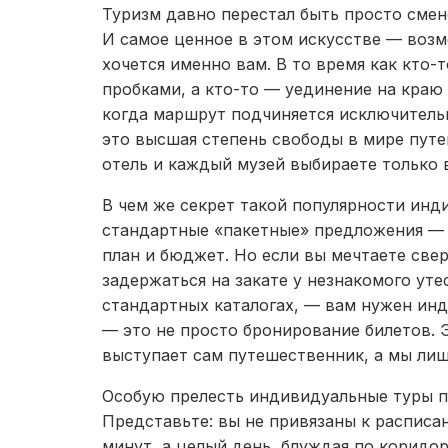
Туризм давно перестал быть просто смен
И самое ценное в этом искусстве — возмо
хочется именно вам. В то время как кто
пробками, а кто-то — уединение на краю
когда маршрут подчиняется исключител
это высшая степень свободы в мире пут
отель и каждый музей выбираете только 
В чем же секрет такой популярности инд
стандартные «пакетные» предложения — э
план и бюджет. Но если вы мечтаете све
задержаться на закате у незнакомого уте
стандартных каталогах, — вам нужен инд
— это не просто бронирование билетов. 
выступает сам путешественник, а мы лиш
Особую прелесть индивидуальные туры п
Представьте: вы не привязаны к расписа
минут, а целый день, блуждая по коридо