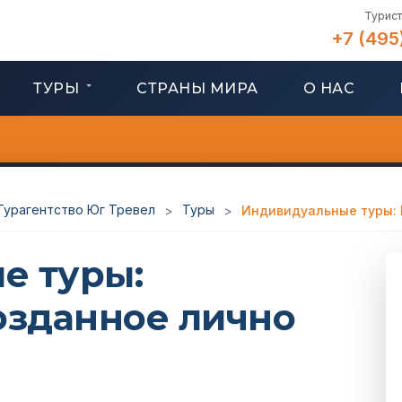
Турист
+7 (495
ТУРЫ
СТРАНЫ МИРА
О НАС
 Турагентство Юг Тревел
Туры
>
>
Индивидуальные туры: 
е туры:
озданное лично