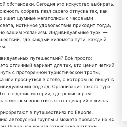
ой обстановки. Сегодня это искусство выбирать.
жность собрать пазл своего отпуска так, как
-то ищет шумные мегаполисы с часовыми
 света, истинное удовольствие приходит тогда,
ьно вашим желаниям. Индивидуальные туры —
ешествий, где каждый километр пути, каждый
вы.
ивидуальных путешествий? Всё просто:
то отличный вариант для тех, кто ценит четкий
рнуть с проторенной туристической тропы,
са или проснуться в отеле, о котором не пишут в
ивидуальный подход. Организация такого тура
Это создание истории, где режиссером
ь помогаем воплотить этот сценарий в жизнь.
риобретают в путешествиях по Европе.
нию автобусной группы и можете провести не 40
рам Лувра или изучая готические витражи