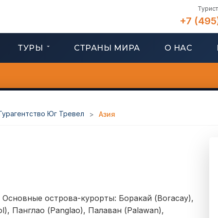
Турист
+7 (495
ТУРЫ
СТРАНЫ МИРА
О НАС
 Турагентство Юг Тревел
>
Азия
. Основные острова-курорты: Боракай (Boracay),
l), Панглао (Panglao), Палаван (Palawan),