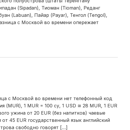
ского полуострова (штаты Теренггану
падан (Sipadan), Тиоман (Tioman), Реданг
уан (Labuan), Пайар (Payar), Тенгол (Tengol),
. разница с Москвой во времени опережает
ица с Москвой во времени нет телефонный код
я (MUR), 1 MUR = 100 су, 1 USD ≅ 28 MUR, 1 EUR
ого ужина от 20 EUR (без напитков) чаевые
и от 45 EUR государственный язык английский
строва свободно говорят […]