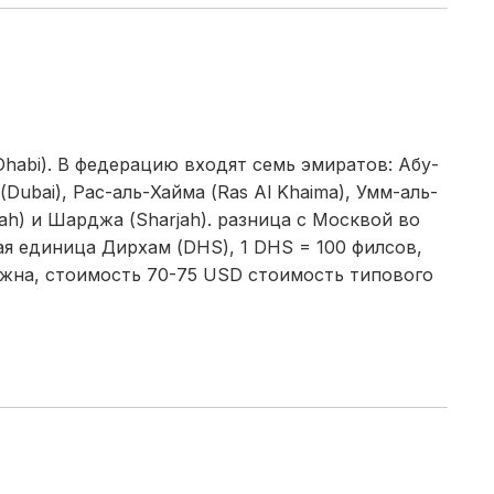
habi). В федерацию входят семь эмиратов: Абу-
(Dubai), Рас-аль-Хайма (Ras Al Khaima), Умм-аль-
rah) и Шарджа (Sharjah). разница с Москвой во
я единица Дирхам (DHS), 1 DHS = 100 филсов,
нужна, стоимость 70-75 USD стоимость типового