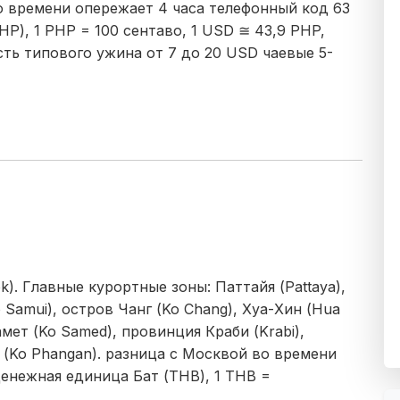
о времени опережает 4 часа телефонный код 63
P), 1 PHP = 100 сентаво, 1 USD ≅ 43,9 PHP,
сть типового ужина от 7 до 20 USD чаевые 5-
). Главные курортные зоны: Паттайя (Pattaya),
 Samui), остров Чанг (Ko Chang), Хуа-Хин (Hua
амет (Ko Samed), провинция Краби (Krabi),
н (Ko Phangan). разница с Москвой во времени
денежная единица Бат (THB), 1 THB =