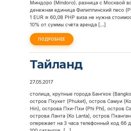
Миндоро (Mindoro). разница с Москвой в
денежная единица Филиппинский песо (PH
1 EUR ≅ 60,08 PHP виза не нужна стоимо
10% от суммы счёта аренда […]
ПОДРОБНЕЕ
Тайланд
27.05.2017
столица, крупные города Бангкок (Bangkok
остров Пхукет (Phuket), остров Самуи (Ko
Hin), острова Пхи-Пхи (Phi Phi), остров С
острова Ланта (Ko Lanta), остров Пханга
опережает на 3 часа телефонный код 66 
100 сатангов, […]