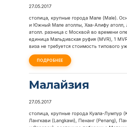
27.05.2017
столица, крупные города Мале (Male). Ос
и Южный Мале атоллы, Хаа-Алифу атолл, 
атолл. разница с Москвой во времени оп
единица Мальдивская руфия (MVR), 1 MVR 
виза не требуется стоимость типового у
ПОДРОБНЕЕ
Малайзия
27.05.2017
столица, крупные города Куала-Лумпур (
Лангкави (Langkawi), Пенанг (Penang), Па