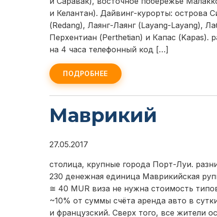
и Саравак), восточное побережье Малакк
и Келантан). Дайвинг-курорты: острова Си
(Redang), Лаянг-Лаянг (Layang-Layang), Лаб
Перхентиан (Perthetian) и Капас (Kapas)
на 4 часа телефонный код […]
ПОДРОБНЕЕ
Маврикий
27.05.2017
столица, крупные города Порт-Луи. разн
230 денежная единица Маврикийская рупи
≅ 40 MUR виза не нужна стоимость типов
~10% от суммы счёта аренда авто в сутк
и французский. Сверх того, все жители о