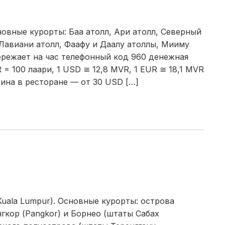
новные курорты: Баа атолл, Ари атолл, Северный
Лавиани атолл, Фаафу и Даалу атоллы, Мииму
ережает на час телефонный код 960 денежная
= 100 лаари, 1 USD ≅ 12,8 MVR, 1 EUR ≅ 18,1 MVR
жина в ресторане — от 30 USD […]
Kuala Lumpur). Основные курорты: острова
нгкор (Pangkor) и Борнео (штаты Сабах