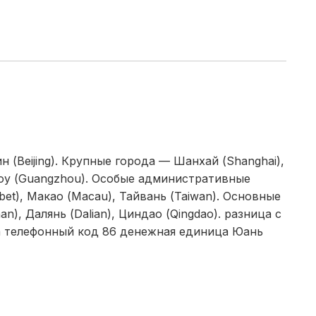
 (Beijing). Крупные города — Шанхай (Shanghai),
чжоу (Guangzhou). Особые административные
bet), Макао (Macau), Тайвань (Taiwan). Основные
), Далянь (Dalian), Циндао (Qingdao). разница с
а телефонный код 86 денежная единица Юань